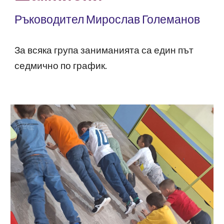
Ръководител Мирослав Големанов
За всяка група заниманията са един път
седмично по график.